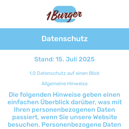
Datenschutz
Stand: 15. Juli 2025
1.0 Datenschutz auf einen Blick
Allgemeine Hinweise
Die folgenden Hinweise geben einen
einfachen Überblick darüber, was mit
Ihren personenbezogenen Daten
passiert, wenn Sie unsere Website
besuchen. Personenbezogene Daten